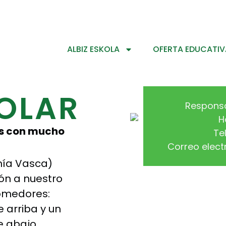
ALBIZ ESKOLA
OFERTA EDUCATIV
OLAR
Responsa
H
os con mucho
Te
Correo elect
mía Vasca)
ón a nuestro
omedores:
e arriba y un
e abajo.