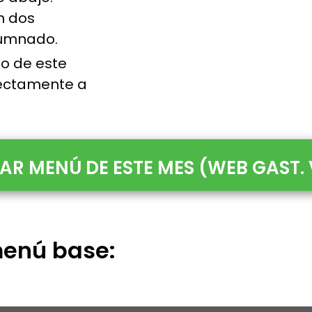
n dos
lumnado.
do de este
rectamente a
R MENÚ DE ESTE MES (WEB GAST.
menú base: