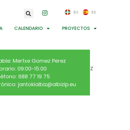
EU
ES
A
CALENDARIO
PROYECTOS
ble: Mertxe Gomez Perez
orario: 09:00-15:00
léfono: 688 77 19 75
rónico:
jantokialbiz@albizip.eu