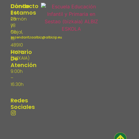
Dónde
Contacto
Estamos
944
Ramón
28
y
78
Cajal,
66
zuzendaritzaalbiz@albizip.eu
16.
48910
Horario
Sestao
De
(BIZKAIA)
Atención
9:00h
–
16:30h
Redes
Sociales