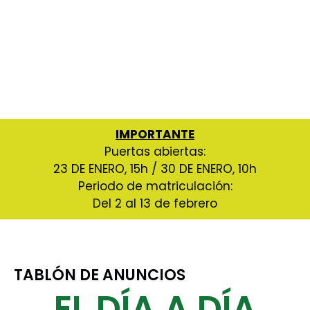
Escuela pública en Sestao
(Bizkaia)
Centro de Educación Infantil y Primaria
de modelo D
IMPORTANTE
Puertas abiertas:
23 DE ENERO, 15h / 30 DE ENERO, 10h
Periodo de matriculación:
Del 2 al 13 de febrero
TABLÓN DE ANUNCIOS
EL DÍA A DÍA